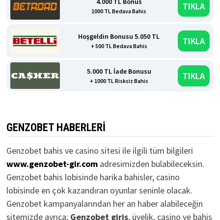
4.000 TL Bonus
TIKLA
1000 TL Bedava Bahis
Hoşgeldin Bonusu 5.050 TL
TIKLA
+ 500 TL Bedava Bahis
5.000 TL İade Bonusu
TIKLA
+ 1000 TL Risksiz Bahis
GENZOBET HABERLERI
Genzobet bahis ve casino sitesi ile ilgili tüm bilgileri
www.genzobet-gir.com
adresimizden bulabileceksin.
Genzobet bahis lobisinde harika bahisler, casino
lobisinde en çok kazandıran oyunlar seninle olacak.
Genzobet kampanyalarından her an haber alabileceğin
sitemizde ayrıca;
Genzobet giriş
, üyelik, casino ve bahis