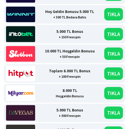
Hoş Geldin Bonusu 5.000 TL
TIKLA
+ 500 TL Bedava Bahis
5.000 TL Bonus
TIKLA
+ 150 Freespin
10.000 TL Hoşgeldin Bonusu
TIKLA
+ 50 Freespin
Toplam 6.000 TL Bonus
TIKLA
+ 100 Freespin
8.000 TL
TIKLA
Hoşgeldin Bonusu
5.000 TL Bonus
TIKLA
+ 300 Freespin