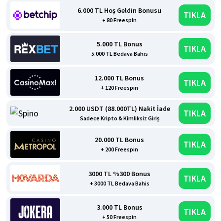
6.000 TL Hoş Geldin Bonusu
TIKLA
+ 80 Freespin
5.000 TL Bonus
TIKLA
5.000 TL Bedava Bahis
12.000 TL Bonus
TIKLA
+ 120 Freespin
2.000 USDT (88.000TL) Nakit İade
TIKLA
Sadece Kripto & Kimliksiz Giriş
20.000 TL Bonus
TIKLA
+ 200 Freespin
3000 TL %300 Bonus
TIKLA
+ 3000 TL Bedava Bahis
3.000 TL Bonus
TIKLA
+ 50 Freespin