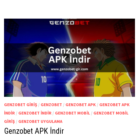
GENZOBET GIRIŞ
/
GENZOBET
/
GENZOBET APK
/
GENZOBET APK
INDIR
/
GENZOBET INDIR
/
GENZOBET MOBIL
/
GENZOBET MOBIL
GIRIŞ
/
GENZOBET UYGULAMA
Genzobet APK İndir