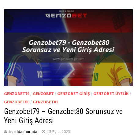
GENZOBET79
/
GENZOBET
/
GENZOBET GIRIŞ
/
GENZOBET ÜYELIK
/
GENZOBET80
/
GENZOBET81
Genzobet79 – Genzobet80 Sorunsuz ve
Yeni Giriş Adresi
by
iddaaburada
15 Eylül 2023