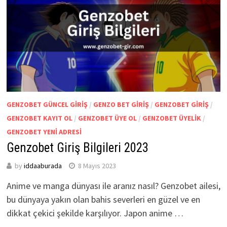
GENZOBET GÜNCEL GIRIŞ
/
GENZO BET GIRIŞ
/
GENZOBET GIRIŞ
/
GENZOBET KAYIT OL
/
GENZOBET ÜYE OL
/
GENZOBET ÜYELIK
/
GENZOBET YENI ADRESI
Genzobet Giriş Bilgileri 2023
by
iddaaburada
8 Mayıs 2023
Anime ve manga dünyası ile aranız nasıl? Genzobet ailesi,
bu dünyaya yakın olan bahis severleri en güzel ve en
dikkat çekici şekilde karşılıyor. Japon anime …