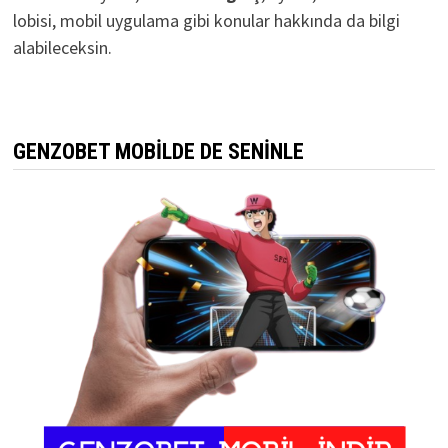
lobisi, mobil uygulama gibi konular hakkında da bilgi
alabileceksin.
GENZOBET MOBILDE DE SENINLE