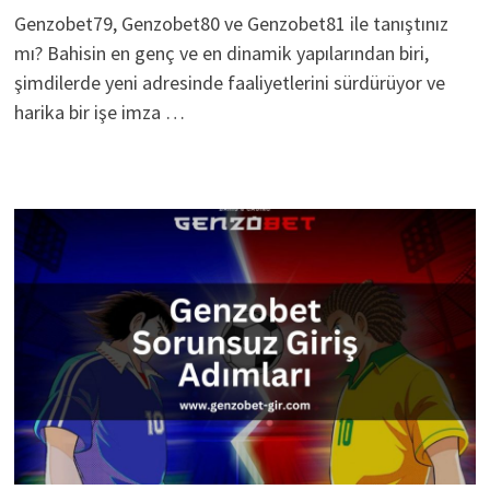
Genzobet79, Genzobet80 ve Genzobet81 ile tanıştınız
mı? Bahisin en genç ve en dinamik yapılarından biri,
şimdilerde yeni adresinde faaliyetlerini sürdürüyor ve
harika bir işe imza …