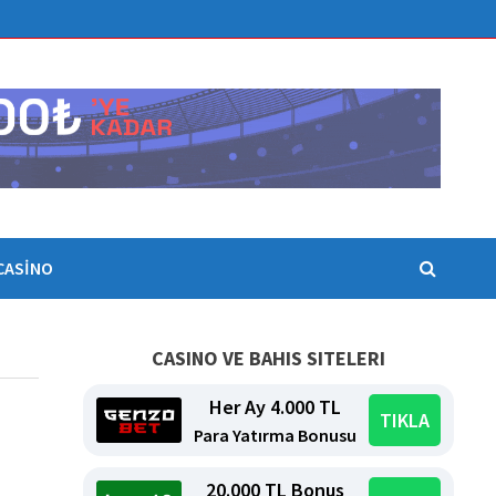
CASINO
CASINO VE BAHIS SITELERI
Her Ay 4.000 TL
TIKLA
Para Yatırma Bonusu
20.000 TL Bonus