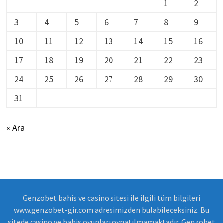
1
2
3
4
5
6
7
8
9
10
11
12
13
14
15
16
17
18
19
20
21
22
23
24
25
26
27
28
29
30
31
« Ara
Genzobet bahis ve casino sitesi ile ilgili tüm bilgileri
www.genzobet-gir.com adresimizden bulabileceksiniz. Bu
sitede casino ve bahis oyunları oynatılmamaktadır. Genzobet