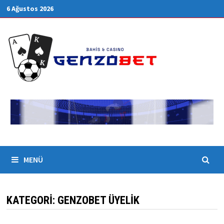
İçeriğe
6 Ağustos 2026
geç
MENÜ
KATEGORI:
GENZOBET ÜYELIK