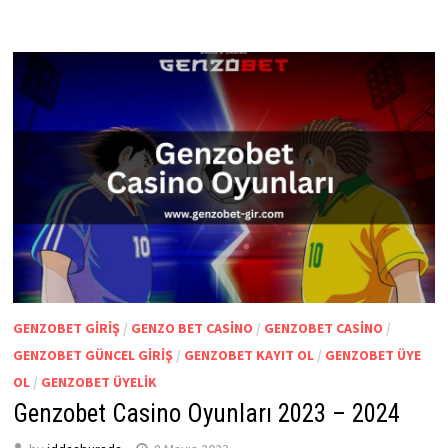
GENZOBET GIRIŞ
/
GENZO BET CASINO
/
GENZOBET CASINO
/
GENZOBET GÜNCEL GIRIŞ
/
GENZOBET KAYIT OL
/
GENZOBET ÜYE
OL
/
GENZOBET ÜYELIK
Genzobet Casino Oyunları 2023 – 2024