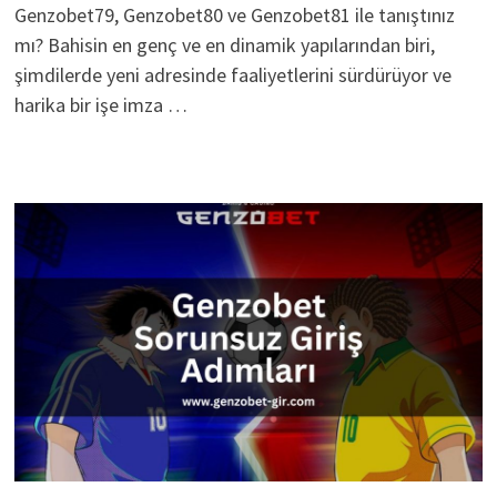
Genzobet79, Genzobet80 ve Genzobet81 ile tanıştınız
mı? Bahisin en genç ve en dinamik yapılarından biri,
şimdilerde yeni adresinde faaliyetlerini sürdürüyor ve
harika bir işe imza …