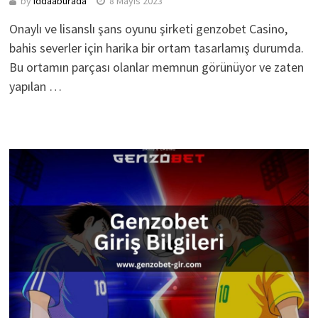
by
iddaaburada
8 Mayıs 2023
Onaylı ve lisanslı şans oyunu şirketi genzobet Casino,
bahis severler için harika bir ortam tasarlamış durumda.
Bu ortamın parçası olanlar memnun görünüyor ve zaten
yapılan …