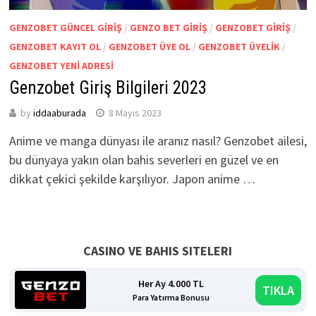
GENZOBET GÜNCEL GIRIŞ
/
GENZO BET GIRIŞ
/
GENZOBET GIRIŞ
/
GENZOBET KAYIT OL
/
GENZOBET ÜYE OL
/
GENZOBET ÜYELIK
/
GENZOBET YENI ADRESI
Genzobet Giriş Bilgileri 2023
by
iddaaburada
8 Mayıs 2023
Anime ve manga dünyası ile aranız nasıl? Genzobet ailesi,
bu dünyaya yakın olan bahis severleri en güzel ve en
dikkat çekici şekilde karşılıyor. Japon anime …
CASINO VE BAHIS SITELERI
Her Ay 4.000 TL
TIKLA
Para Yatırma Bonusu