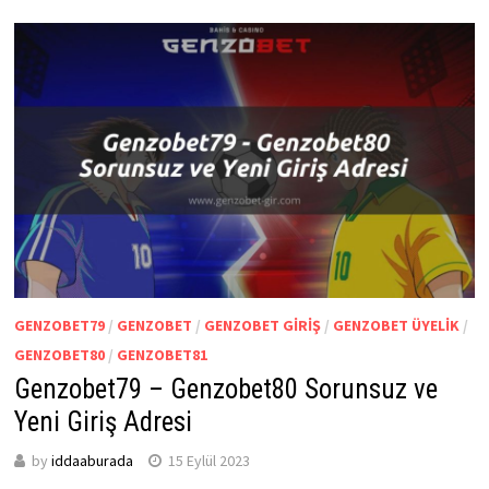
GENZOBET79
/
GENZOBET
/
GENZOBET GIRIŞ
/
GENZOBET ÜYELIK
/
GENZOBET80
/
GENZOBET81
Genzobet79 – Genzobet80 Sorunsuz ve
Yeni Giriş Adresi
by
iddaaburada
15 Eylül 2023