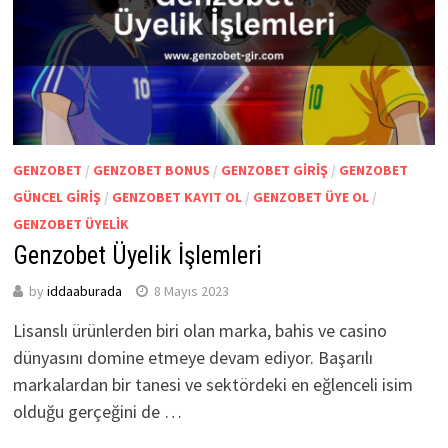
GENZOBET
/
GENZOBET BONUS
/
GENZOBET GIRIŞ
/
GENZOBET
GÜNCEL GIRIŞ
/
GENZOBET KAYIT OL
/
GENZOBET ÜYE OL
/
GENZOBET ÜYELIK
Genzobet Üyelik İşlemleri
by
iddaaburada
8 Mayıs 2023
Lisanslı ürünlerden biri olan marka, bahis ve casino
dünyasını domine etmeye devam ediyor. Başarılı
markalardan bir tanesi ve sektördeki en eğlenceli isim
olduğu gerçeğini de …