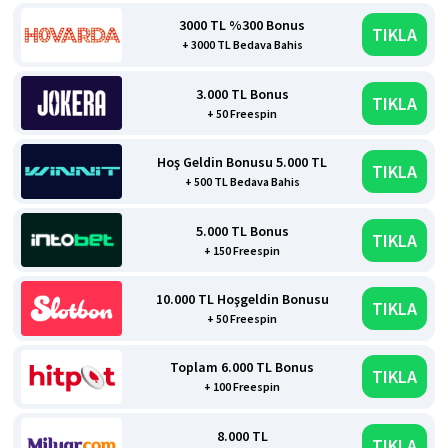
3000 TL %300 Bonus
TIKLA
+ 3000 TL Bedava Bahis
3.000 TL Bonus
TIKLA
+ 50 Freespin
Hoş Geldin Bonusu 5.000 TL
TIKLA
+ 500 TL Bedava Bahis
5.000 TL Bonus
TIKLA
+ 150 Freespin
10.000 TL Hoşgeldin Bonusu
TIKLA
+ 50 Freespin
Toplam 6.000 TL Bonus
TIKLA
+ 100 Freespin
8.000 TL
TIKLA