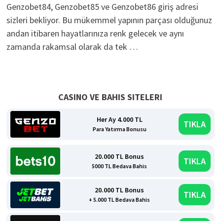
Genzobet84, Genzobet85 ve Genzobet86 giriş adresi
sizleri bekliyor. Bu mükemmel yapının parçası olduğunuz
andan itibaren hayatlarınıza renk gelecek ve aynı
zamanda rakamsal olarak da tek …
CASINO VE BAHIS SITELERI
Her Ay 4.000 TL
TIKLA
Para Yatırma Bonusu
20.000 TL Bonus
TIKLA
5000 TL Bedava Bahis
20.000 TL Bonus
TIKLA
+ 5.000 TL Bedava Bahis