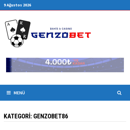
İçeriğe
9 Ağustos 2026
geç
MENÜ
KATEGORI:
GENZOBET86