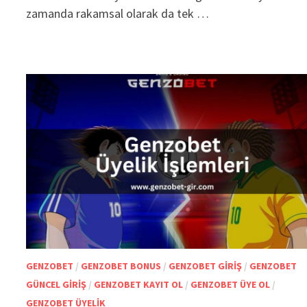
zamanda rakamsal olarak da tek …
GENZOBET
/
GENZOBET BONUS
/
GENZOBET GIRIŞ
/
GENZOBET
GÜNCEL GIRIŞ
/
GENZOBET KAYIT OL
/
GENZOBET ÜYE OL
/
GENZOBET ÜYELIK