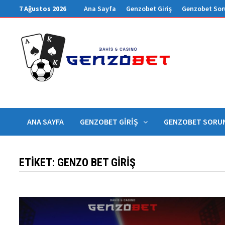
İçeriğe
7 Ağustos 2026
Ana Sayfa
Genzobet Giriş
Genzobet Sor
geç
ANA SAYFA
GENZOBET GIRIŞ
GENZOBET SORUN
ETIKET:
GENZO BET GIRIŞ