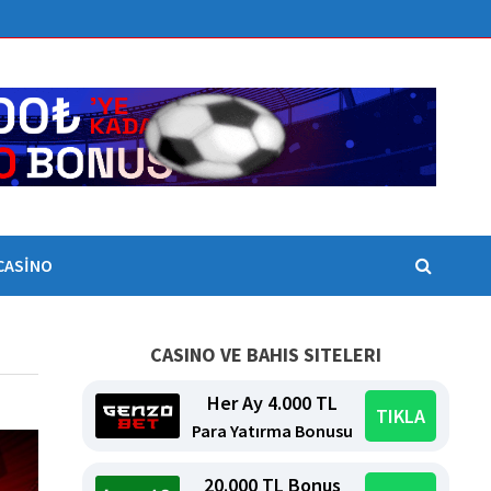
CASINO
CASINO VE BAHIS SITELERI
Her Ay 4.000 TL
TIKLA
Para Yatırma Bonusu
20.000 TL Bonus