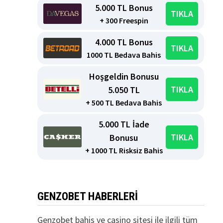
5.000 TL Bonus
TIKLA
+ 300 Freespin
4.000 TL Bonus
TIKLA
1000 TL Bedava Bahis
Hoşgeldin Bonusu
TIKLA
5.050 TL
+ 500 TL Bedava Bahis
5.000 TL İade
TIKLA
Bonusu
+ 1000 TL Risksiz Bahis
GENZOBET HABERLERI
Genzobet bahis ve casino sitesi ile ilgili tüm