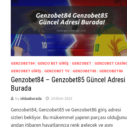
GENZOBET84
/
GENZO BET GIRIŞ
/
GENZOBET
/
GENZOBET CASIN
GENZOBET GIRIŞ
/
GENZOBET TV
/
GENZOBET85
/
GENZOBET86
Genzobet84 – Genzobet85 Güncel Adresi
Burada
by
iddaaburada
24 Ekim 2023
Genzobet84, Genzobet85 ve Genzobet86 giriş adresi
sizleri bekliyor. Bu mükemmel yapının parçası olduğunu
andan itibaren hayatlarınıza renk gelecek ve aynı